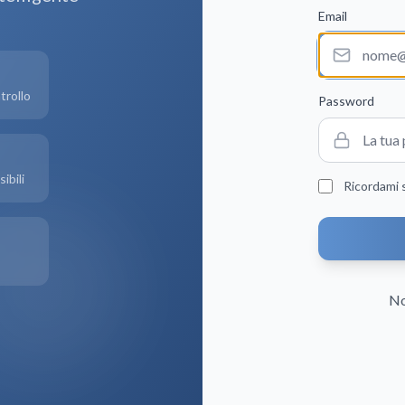
Email
trollo
Password
ibili
Ricordami 
No